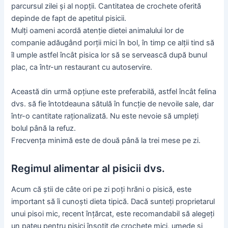
parcursul zilei și al nopții. Cantitatea de crochete oferită
depinde de fapt de apetitul pisicii.
Mulți oameni acordă atenție dietei animalului lor de
companie adăugând porții mici în bol, în timp ce alții tind să
îl umple astfel încât pisica lor să se servească după bunul
plac, ca într-un restaurant cu autoservire.
Această din urmă opțiune este preferabilă, astfel încât felina
dvs. să fie întotdeauna sătulă în funcție de nevoile sale, dar
într-o cantitate raționalizată. Nu este nevoie să umpleți
bolul până la refuz.
Frecvența minimă este de două până la trei mese pe zi.
Regimul alimentar al pisicii dvs.
Acum că știi de câte ori pe zi poți hrăni o pisică, este
important să îi cunoști dieta tipică. Dacă sunteți proprietarul
unui pisoi mic, recent înțărcat, este recomandabil să alegeți
un pateu pentru pisici însoțit de crochete mici, umede și