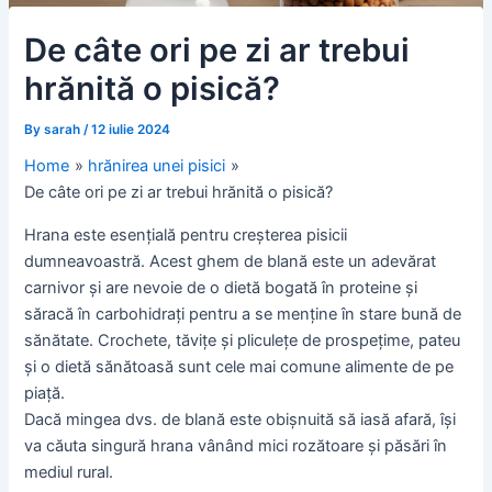
De câte ori pe zi ar trebui
hrănită o pisică?
By
sarah
/
12 iulie 2024
Home
hrănirea unei pisici
De câte ori pe zi ar trebui hrănită o pisică?
Hrana este esențială pentru creșterea pisicii
dumneavoastră. Acest ghem de blană este un adevărat
carnivor și are nevoie de o dietă bogată în proteine și
săracă în carbohidrați pentru a se menține în stare bună de
sănătate. Crochete, tăvițe și pliculețe de prospețime, pateu
și o dietă sănătoasă sunt cele mai comune alimente de pe
piață.
Dacă mingea dvs. de blană este obișnuită să iasă afară, își
va căuta singură hrana vânând mici rozătoare și păsări în
mediul rural.