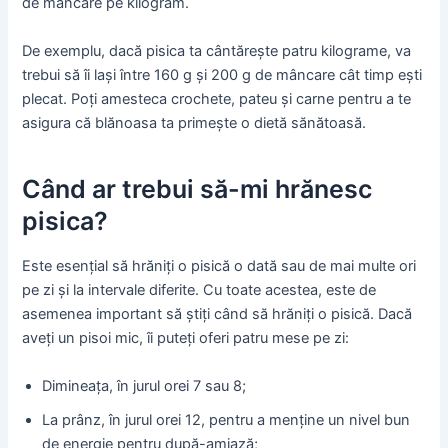
de mâncare pe kilogram.
De exemplu, dacă pisica ta cântărește patru kilograme, va
trebui să îi lași între 160 g și 200 g de mâncare cât timp ești
plecat. Poți amesteca crochete, pateu și carne pentru a te
asigura că blănoasa ta primește o dietă sănătoasă.
Când ar trebui să-mi hrănesc
pisica?
Este esențial să hrăniți o pisică o dată sau de mai multe ori
pe zi și la intervale diferite. Cu toate acestea, este de
asemenea important să știți când să hrăniți o pisică. Dacă
aveți un pisoi mic, îi puteți oferi patru mese pe zi:
Dimineața, în jurul orei 7 sau 8;
La prânz, în jurul orei 12, pentru a menține un nivel bun
de energie pentru după-amiază;