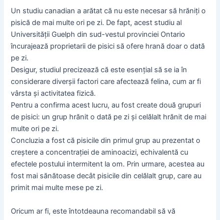
Un studiu canadian a arătat că nu este necesar să hrăniți o
pisică de mai multe ori pe zi. De fapt, acest studiu al
Universității Guelph din sud-vestul provinciei Ontario
încurajează proprietarii de pisici să ofere hrană doar o dată
pe zi.
Desigur, studiul precizează că este esențial să se ia în
considerare diverșii factori care afectează felina, cum ar fi
vârsta și activitatea fizică.
Pentru a confirma acest lucru, au fost create două grupuri
de pisici: un grup hrănit o dată pe zi și celălalt hrănit de mai
multe ori pe zi.
Concluzia a fost că pisicile din primul grup au prezentat o
creștere a concentrației de aminoacizi, echivalentă cu
efectele postului intermitent la om. Prin urmare, acestea au
fost mai sănătoase decât pisicile din celălalt grup, care au
primit mai multe mese pe zi.
Oricum ar fi, este întotdeauna recomandabil să vă