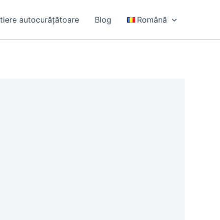
itiere autocurățătoare
Blog
Română