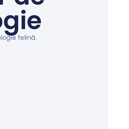
ogie
ogie felină.