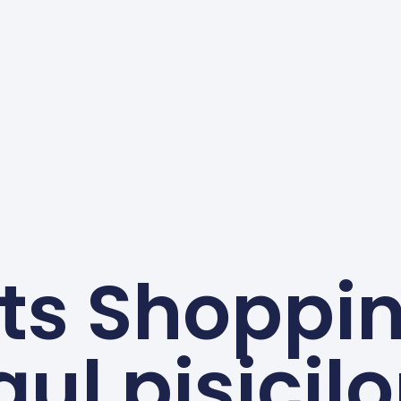
ts Shoppin
gul pisicilo