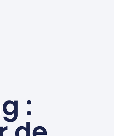
g :
r de