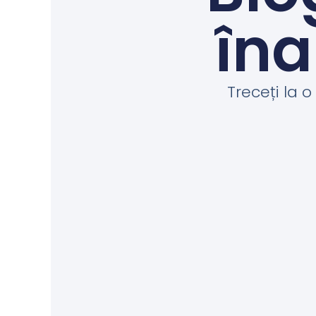
îna
Treceți la 